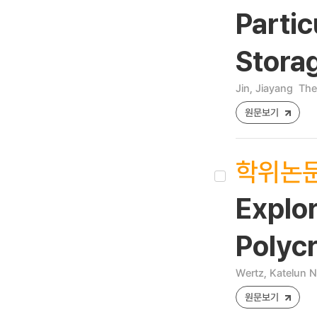
Partic
Stora
Jin, Jiayang
The
원문보기
학위논
Explor
Polyc
Wertz, Katelun N
원문보기