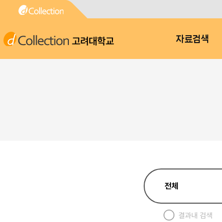
고려대학교
자료검색
결과내 검색