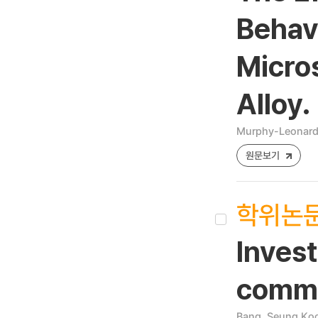
Behavi
Micro
Alloy.
Murphy-Leonard, 
원문보기
학위논
Invest
commer
Bang, Seung Ko