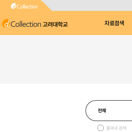
고려대학교
자료검색
결과내 검색