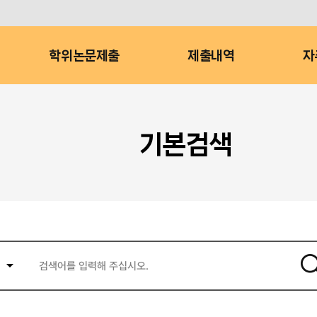
학위논문제출
제출내역
자
기본검색