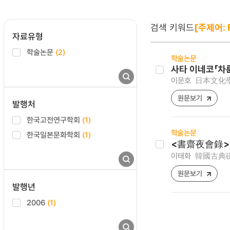
검색 키워드
[주제어: 
자료유형
학술논문
(2)
학술논문
사타 이네코「차
이문호
日本文化學報 [
원문보기
발행처
한국고전연구학회
(1)
학술논문
한국일본문화학회
(1)
<書齋夜會錄>,
이태화
韓國古典硏究 [
원문보기
발행년
2006
(1)