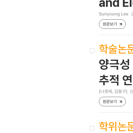
and E
Sunyoung Lee
원문보기
학술논
양극성 
추적 
[나경세, 김용구]
신
원문보기
학위논