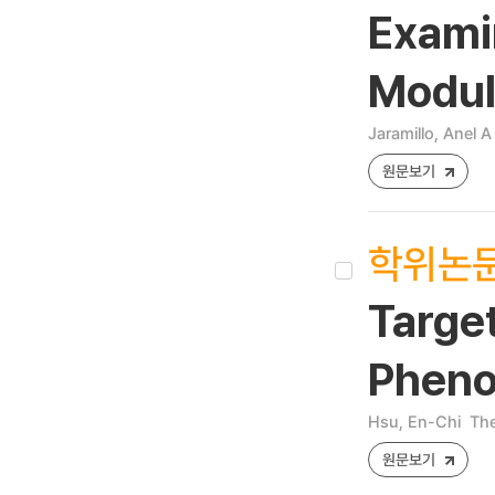
Examin
Modula
Jaramillo, Anel A
원문보기
학위논
Target
Pheno
Hsu, En-Chi
The
원문보기