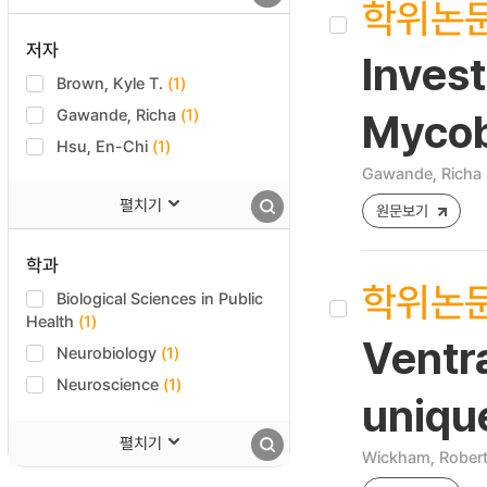
학위논
저자
Invest
Brown, Kyle T.
(1)
Gawande, Richa
(1)
Mycob
Hsu, En-Chi
(1)
Gawande, Richa
펼치기
원문보기
학과
학위논
Biological Sciences in Public
Health
(1)
Ventra
Neurobiology
(1)
Neuroscience
(1)
uniqu
펼치기
Wickham, Rober