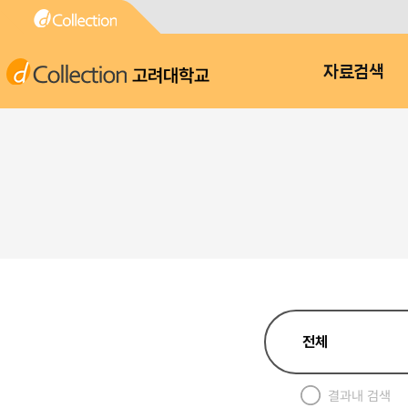
고려대학교
자료검색
결과내 검색