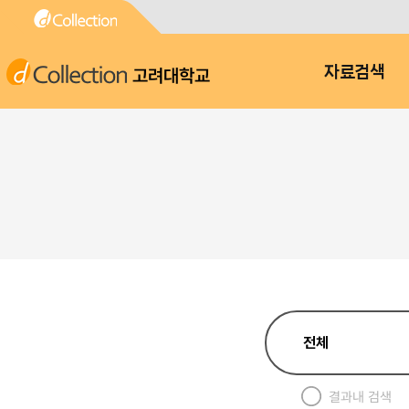
고려대학교
자료검색
결과내 검색