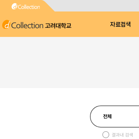
고려대학교
자료검색
결과내 검색