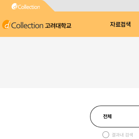
고려대학교
자료검색
결과내 검색