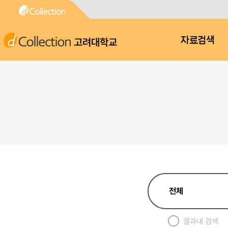
고려대학교
자료검색
결과내 검색