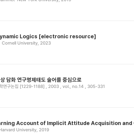
ynamic Logics [electronic resource]
Cornell University, 2023
상 담화 연구­명제태도 술어를 중심으로
논집 [1229-1188] , 2003 , vol., no.14 , 305-331
rning Account of Implicit Attitude Acquisition and
Harvard University, 2019