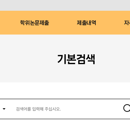
학위논문제출
제출내역
자
기본검색