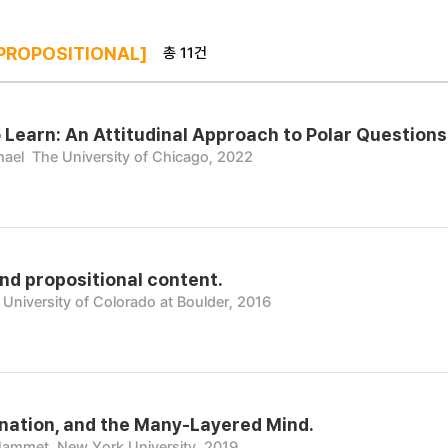
총 11건
PROPOSITIONAL]
o Learn: An Attitudinal Approach to Polar Questions
hael
The University of Chicago, 2022
d propositional content.
University of Colorado at Boulder, 2016
ination, and the Many-Layered Mind.
 Hammet
New York University, 2019