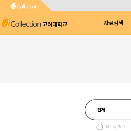
고려대학교
자료검색
결과내 검색