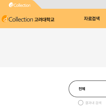
고려대학교
자료검색
결과내 검색