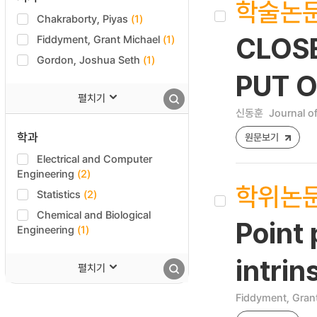
학술논
Chakraborty, Piyas
(1)
Fiddyment, Grant Michael
(1)
CLOS
Gordon, Joshua Seth
(1)
PUT 
펼치기
신동훈
Journal o
학과
원문보기
Electrical and Computer
Engineering
(2)
학위논
Statistics
(2)
Chemical and Biological
Point
Engineering
(1)
intrin
펼치기
Fiddyment, Gran