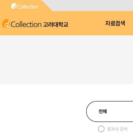
고려대학교
자료검색
결과내 검색