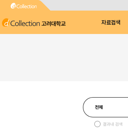
고려대학교
자료검색
결과내 검색