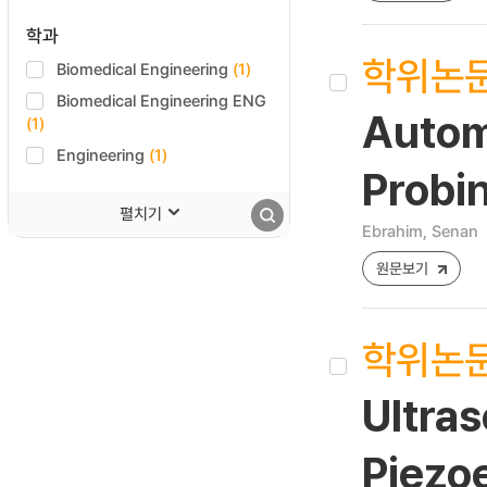
학과
학위논
Biomedical Engineering
(1)
Biomedical Engineering ENG
Autom
(1)
Engineering
(1)
Probi
펼치기
Ebrahim, Senan
원문보기
학위논
Ultra
Piezo