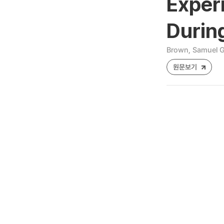
Exper
Durin
Brown, Samuel G
원문보기