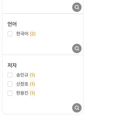
언어
한국어
(2)
저자
송민규
(1)
신창호
(1)
한용진
(1)