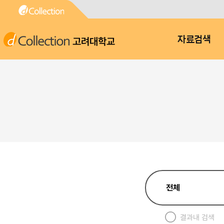
고려대학교
자료검색
결과내 검색