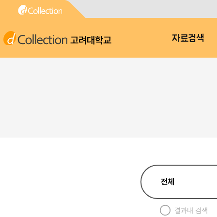
고려대학교
자료검색
결과내 검색