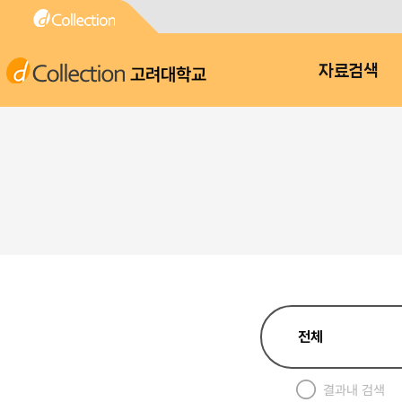
고려대학교
자료검색
결과내 검색