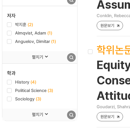
Assum
저자
Conklin, Rebecc
박지훈
(2)
원문보기
Almqvist, Adam
(1)
Anguelov, Dimitar
(1)
학위논
펼치기
Equity
학과
Conse
History
(4)
Political Science
(3)
Attitu
Sociology
(3)
Goudarzi, Shahr
펼치기
원문보기