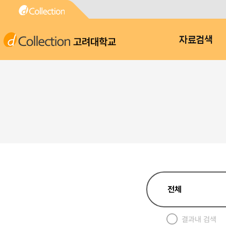
고려대학교
자료검색
결과내 검색