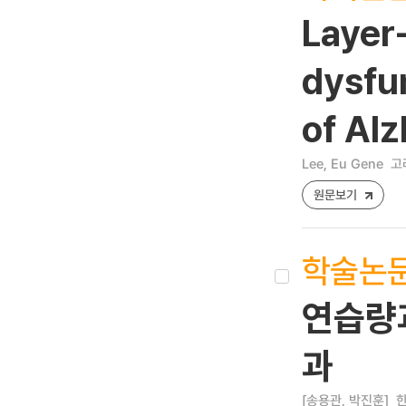
Layer-
dysfu
of Alz
Lee, Eu Gene
고
원문보기
학술논
연습량
과
[송용관, 박진훈]
한