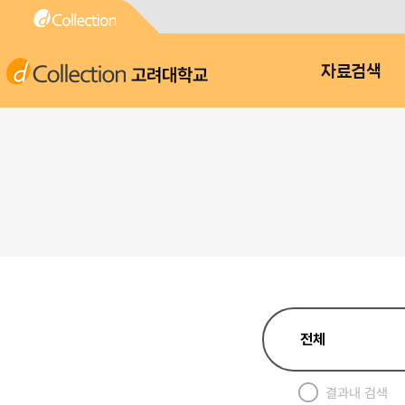
고려대학교
자료검색
결과내 검색