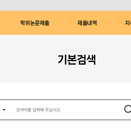
학위논문제출
제출내역
자
기본검색