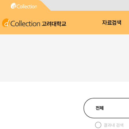
고려대학교
자료검색
결과내 검색