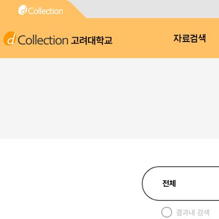
고려대학교
자료검색
결과내 검색