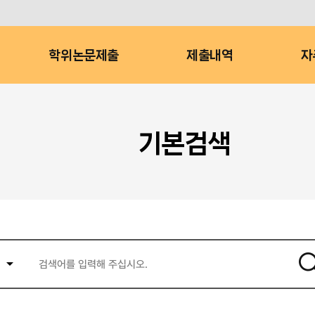
학위논문제출
제출내역
자
기본검색