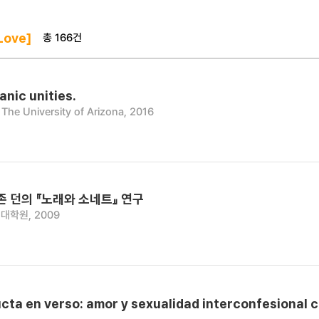
총 166건
Love]
anic unities.
The University of Arizona, 2016
존 던의 『노래와 소네트』 연구
대학원, 2009
ta en verso: amor y sexualidad interconfesional c