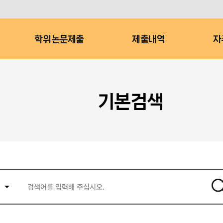
학위논문제출
제출내역
자
기본검색