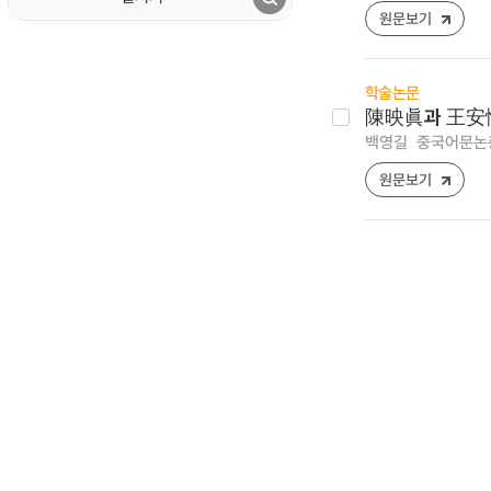
원문보기
학술논문
陳映眞과 王安
백영길
중국어문논총 [
원문보기