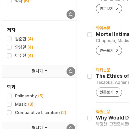
석사
(6)
원문보기
학위논문
저자
Mortal Intima
김준현
(4)
Chapman, Madi
안남일
(4)
원문보기
이수현
(4)
학위논문
펼치기
The Ethics o
Takaoka, Adrien
학과
원문보기
Philosophy
(6)
Music
(3)
학술논문
Comparative Literature
(2)
Why Would Da
박경란
고전중세르네상스
펼치기