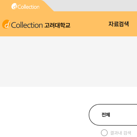
고려대학교
자료검색
결과내 검색