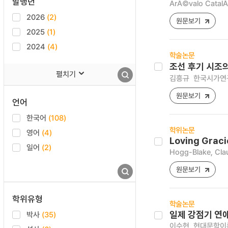
발행년
ArÃ©valo CatalÃ
2026
(2)
원문보기
2025
(1)
2024
(4)
학술논문
조선 후기 시조의
펼치기
김흥규
한국시가연구 [
원문보기
언어
한국어
(108)
학위논문
영어
(4)
Loving Graci
일어
(2)
Hogg-Blake, Cla
원문보기
학위유형
학술논문
박사
(35)
일제 강점기 연
이수현
현대문학이론연구