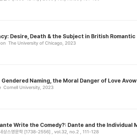
cy: Desire, Death & the Subject in British Romantic
son
The University of Chicago, 2023
f Gendered Naming, the Moral Danger of Love Avowal
e
Cornell University, 2023
nte Write the Comedy?: Dante and the Individual M
영문학 [1738-2556] , vol.32, no.2 , 111-128