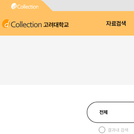
고려대학교
자료검색
결과내 검색