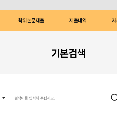
학위논문제출
제출내역
자
기본검색