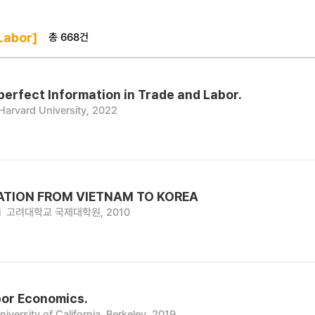
총 668건
Labor]
perfect Information in Trade and Labor.
Harvard University, 2022
ATION FROM VIETNAM TO KOREA
i
고려대학교 국제대학원, 2010
bor Economics.
niversity of California, Berkeley, 2019