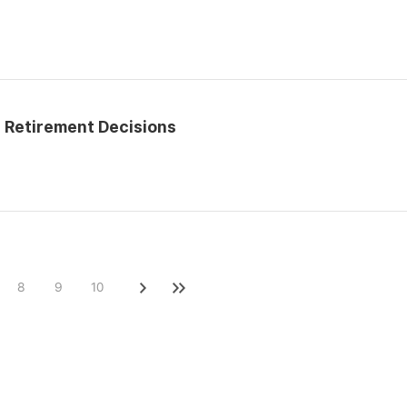
n Retirement Decisions
8
9
10