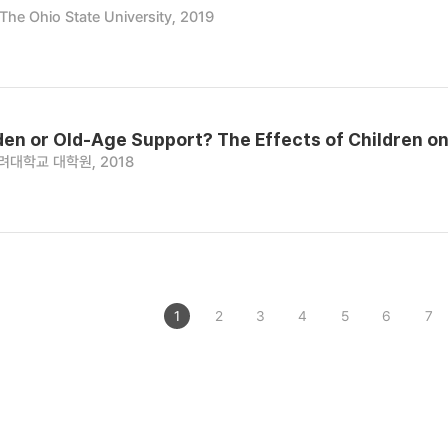
The Ohio State University, 2019
en or Old-Age Support? The Effects of Children o
려대학교 대학원, 2018
1
2
3
4
5
6
7