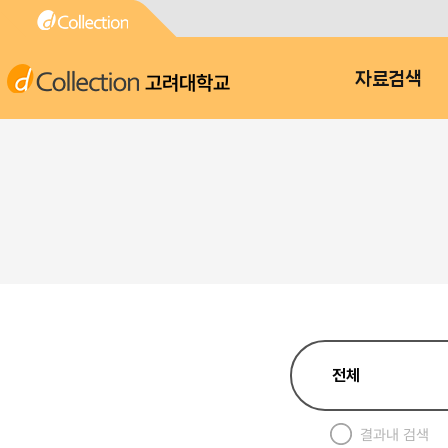
고려대학교
자료검색
결과내 검색