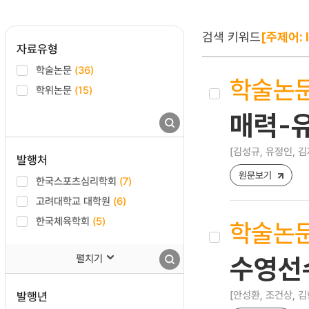
검색 키워드
[주제어: I
자료유형
학술논문
(36)
학술논
학위논문
(15)
매력-
[김성규, 유정인, 김
발행처
원문보기
한국스포츠심리학회
(7)
고려대학교 대학원
(6)
한국체육학회
(5)
학술논
펼치기
수영선
[안성환, 조건상, 김
발행년