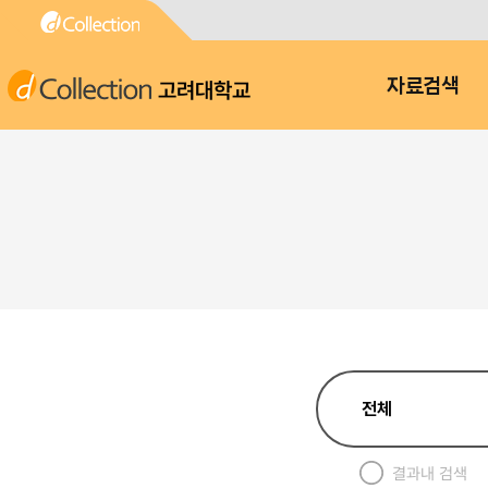
고려대학교
자료검색
결과내 검색