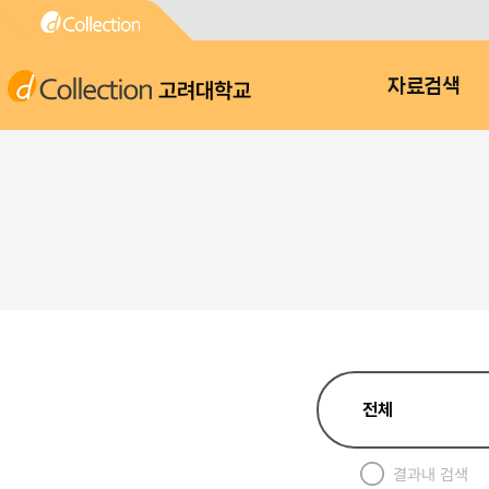
고려대학교
자료검색
결과내 검색