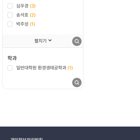
심우경
(3)
송석호
(2)
박주성
(1)
펼치기
학과
일반대학원 환경생태공학과
(1)
개인정보처리방침