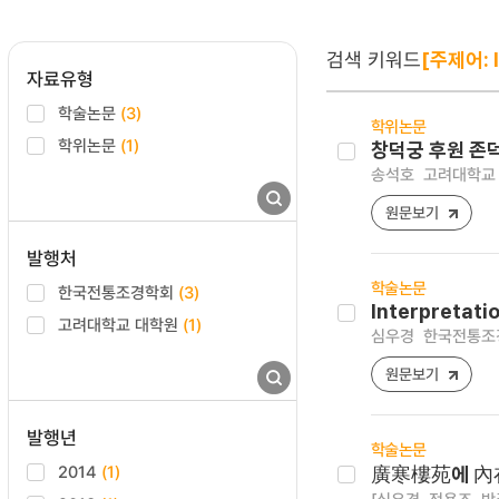
검색 키워드
[주제어: I
자료유형
학술논문
(3)
학위논문
학위논문
(1)
창덕궁 후원 존
송석호
고려대학교 
원문보기
발행처
학술논문
한국전통조경학회
(3)
Interpretati
고려대학교 대학원
(1)
심우경
한국전통조경학회
원문보기
발행년
학술논문
2014
(1)
廣寒樓苑에 內