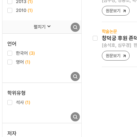
[심우경, 정용조, 박
2013
(1)
2010
(1)
원문보기
펼치기
학술논문
창덕궁 후원 존
언어
[송석호, 심우경]
한
한국어
(3)
원문보기
영어
(1)
학위유형
석사
(1)
저자