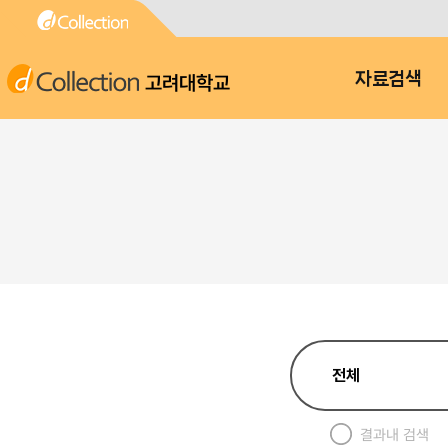
고려대학교
자료검색
결과내 검색