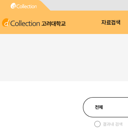
고려대학교
자료검색
결과내 검색