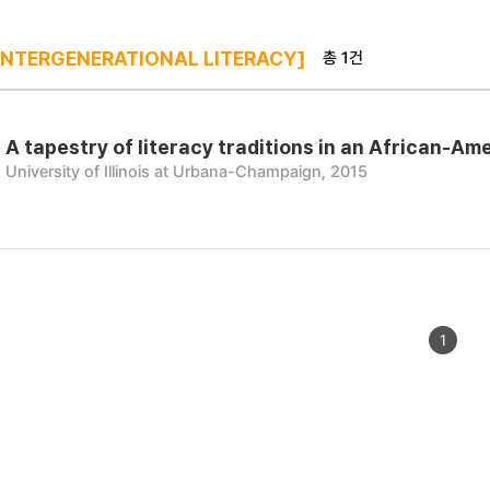
총 1건
INTERGENERATIONAL LITERACY]
A tapestry of literacy traditions in an African-Ame
University of Illinois at Urbana-Champaign, 2015
1