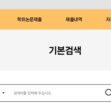
학위논문제출
제출내역
자
기본검색