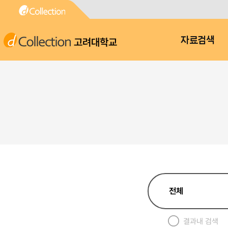
고려대학교
자료검색
결과내 검색