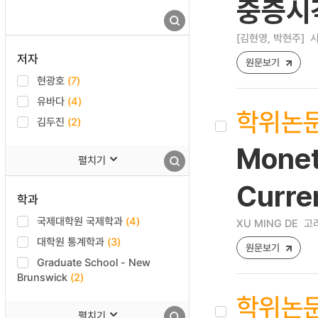
중증시
[김현영, 박현주]
시
저자
원문보기
현광호
(7)
유바다
(4)
학위논
김두진
(2)
Monet
펼치기
Curre
학과
국제대학원 국제학과
(4)
XU MING DE
고려
대학원 통계학과
(3)
원문보기
Graduate School - New
Brunswick
(2)
학위논
펼치기