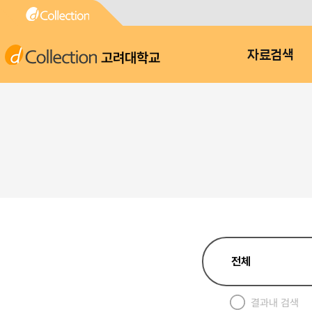
고려대학교
자료검색
결과내 검색