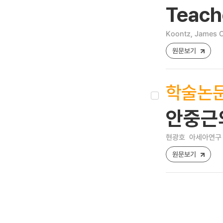
Teach
Koontz, James C
원문보기
학술논
안중근
현광호
아세아연구 [12
원문보기