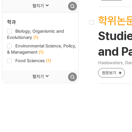
펼치기
학위논
학과
Biology, Organismic and
Studie
Evolutionary
(1)
Environmental Science, Policy,
and Pa
& Management
(1)
Food Sciences
(1)
Haelewaters, Da
원문보기
펼치기