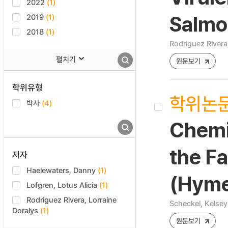
2022
(1)
2019
(1)
Salmo
2018
(1)
Rodriguez Rivera
펼치기
원문보기
학위유형
학위논
박사
(4)
Chemic
the F
저자
Haelewaters, Danny
(1)
(Hyme
Lofgren, Lotus Alicia
(1)
Rodriguez Rivera, Lorraine
Scheckel, Kelse
Doralys
(1)
원문보기