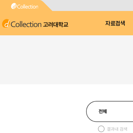
고려대학교
자료검색
결과내 검색