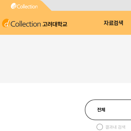
고려대학교
자료검색
결과내 검색