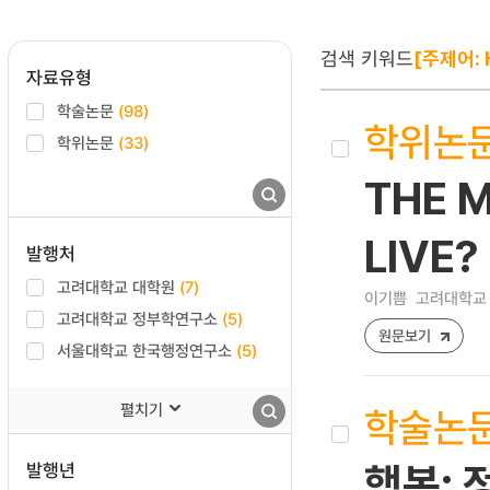
검색 키워드
[주제어: 
자료유형
학술논문
(98)
학위논
학위논문
(33)
THE M
LIVE?
발행처
고려대학교 대학원
(7)
이기쁨
고려대학교 
고려대학교 정부학연구소
(5)
원문보기
서울대학교 한국행정연구소
(5)
펼치기
학술논
발행년
행복: