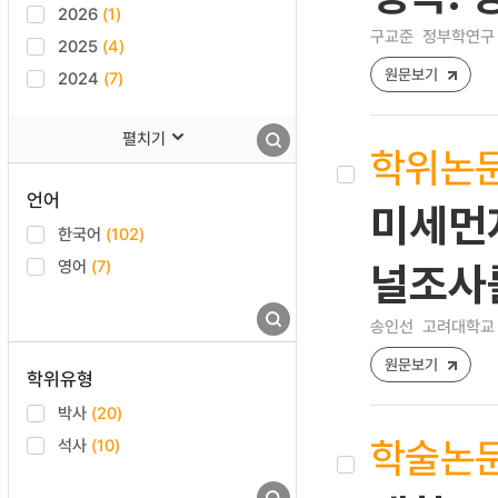
2026
(1)
구교준
정부학연구 [12
2025
(4)
원문보기
2024
(7)
펼치기
학위논
언어
미세먼
한국어
(102)
영어
(7)
널조사
송인선
고려대학교 
원문보기
학위유형
박사
(20)
학술논
석사
(10)