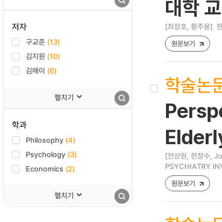
대학 
저자
[최장호, 황주용]
한
구교준
(13)
원문보기
김지원
(10)
김매이
(6)
학술논
펼치기
Persp
학과
Elderl
Philosophy
(4)
Psychology
(3)
[전상원, 한창수, Jo
PSYCHIATRY INVE
Economics
(2)
원문보기
펼치기