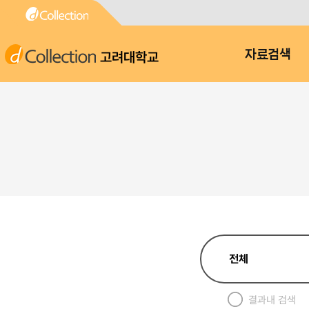
고려대학교
자료검색
결과내 검색