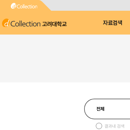
고려대학교
자료검색
결과내 검색