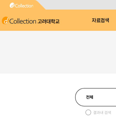
고려대학교
자료검색
결과내 검색