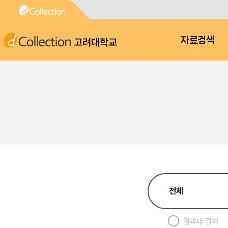
고려대학교
자료검색
결과내 검색