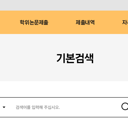
학위논문제출
제출내역
자
기본검색