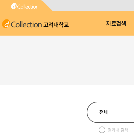
고려대학교
자료검색
결과내 검색