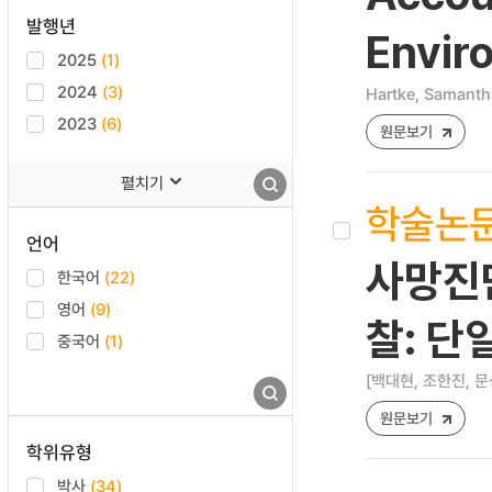
발행년
Envir
2025
(1)
2024
(3)
Hartke, Samanth
2023
(6)
원문보기
펼치기
학술논
언어
사망진
한국어
(22)
영어
(9)
찰: 단
중국어
(1)
[백대현, 조한진, 문
원문보기
학위유형
박사
(34)