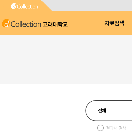
고려대학교
자료검색
결과내 검색