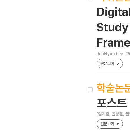
Digita
Study
Fram
JooHyun Lee
고
원문보기
학술논
포스트
[임지훈, 윤상필, 권
원문보기