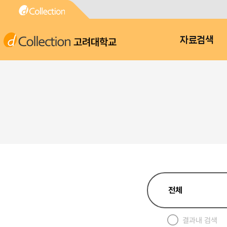
고려대학교
자료검색
결과내 검색