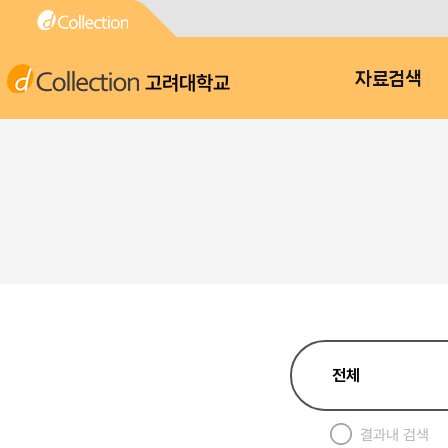
고려대학교
자료검색
결과내 검색