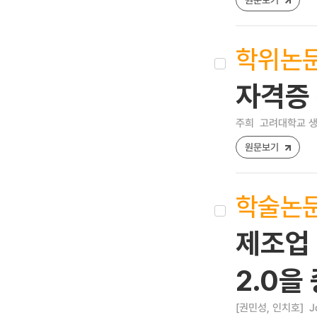
학위논
자격증 
주희
고려대학교 생
원문보기
학술논
제조업 
2.0을
[권민성, 인치호]
J