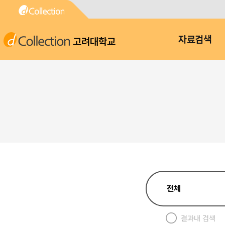
고려대학교
자료검색
결과내 검색