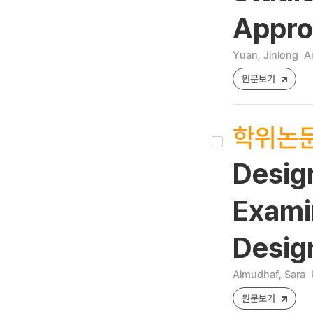
Appro
Yuan, Jinlong
A
원문보기
학위논
Desig
Examin
Desig
Almudhaf, Sara
원문보기