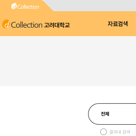
고려대학교
자료검색
결과내 검색