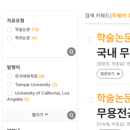
검색 키워드
[주제어: 
자료유형
학술논문
(13)
학술논
학위논문
(4)
국내 
[장윤정, 박중길]
한
발행처
원문보기
한국체육학회
(9)
Temple University
(2)
University of California, Los
학술논
Angeles
(1)
무용전
펼치기
[이숙재, 박중길]
한