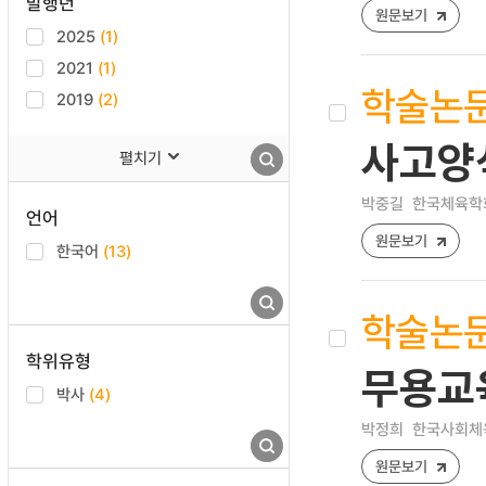
발행년
원문보기
2025
(1)
2021
(1)
학술논
2019
(2)
사고양
펼치기
박중길
한국체육학회지 
언어
원문보기
한국어
(13)
학술논
학위유형
무용교
박사
(4)
박정희
한국사회체육학회
원문보기