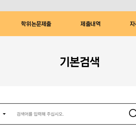
학위논문제출
제출내역
자
기본검색