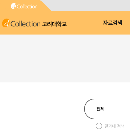
고려대학교
자료검색
결과내 검색