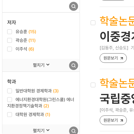
학술논
저자
유승훈
(15)
이중경
곽승준
(11)
[김동주, 신승도]
기
이주석
(6)
원문보기
펼치기
학술논
학과
일반대학원 경제학과
(3)
국립중
에너지환경대학원(그린스쿨) 에너
지환경정책기술학과
(2)
[이주석, 곽승준, 유
대학원 경제학과
(1)
원문보기
펼치기