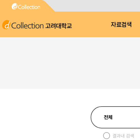
고려대학교
자료검색
결과내 검색