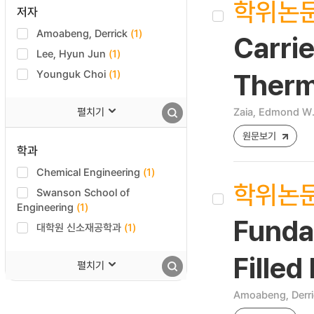
학위논
저자
Amoabeng, Derrick
(1)
Carrie
Lee, Hyun Jun
(1)
Younguk Choi
(1)
Therm
펼치기
Zaia, Edmond W
원문보기
학과
Chemical Engineering
(1)
학위논
Swanson School of
Engineering
(1)
Funda
대학원 신소재공학과
(1)
Filled
펼치기
Amoabeng, Derri