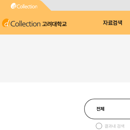
고려대학교
자료검색
결과내 검색