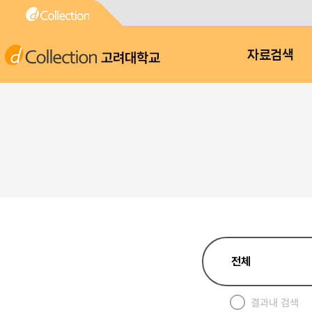
고려대학교
자료검색
결과내 검색