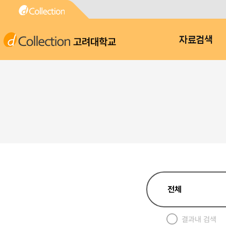
고려대학교
자료검색
결과내 검색