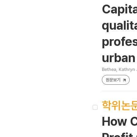
Capit
qualit
profes
urban
Bethea, Kathryn
원문보기
학위논
How C