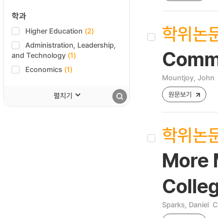
학과
학위논
Higher Education
(2)
Administration, Leadership,
Commu
and Technology
(1)
Economics
(1)
Mountjoy, John
원문보기
펼치기
학위논
More 
Colle
Sparks, Daniel
C