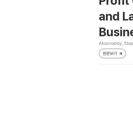
Profit
and L
Busine
Akunvabey, Step
원문보기