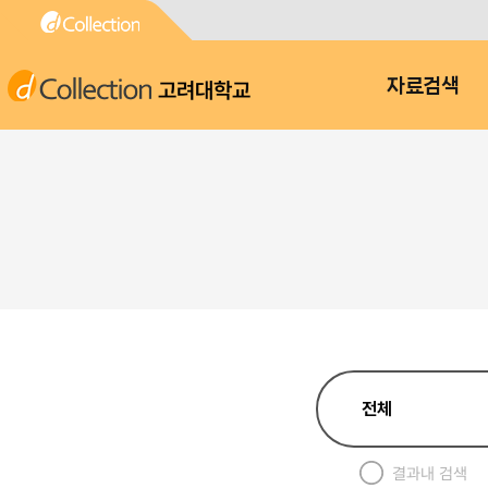
고려대학교
자료검색
결과내 검색