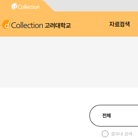
고려대학교
자료검색
결과내 검색