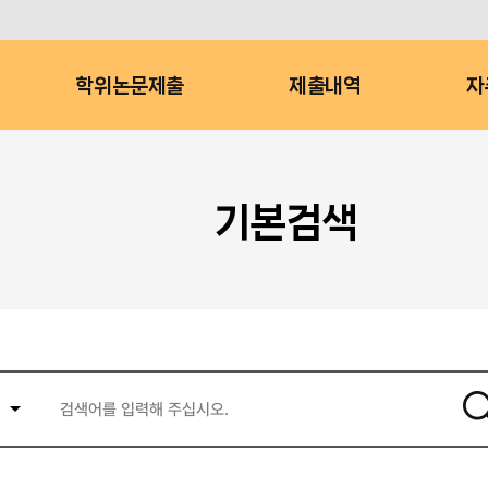
학위논문제출
제출내역
자
기본검색