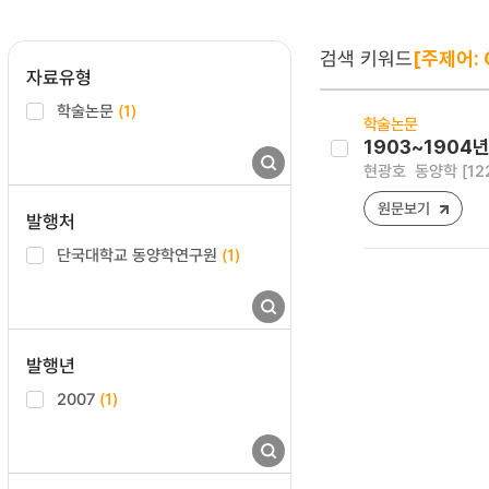
검색 키워드
[주제어: C
자료유형
학술논문
(1)
학술논문
1903~190
현광호
동양학 [1229
원문보기
발행처
단국대학교 동양학연구원
(1)
발행년
2007
(1)