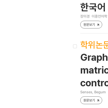
한국어
장미경
이중언어학 [12
원문보기
학위논
Graph
matric
contr
Senses, Begum
원문보기