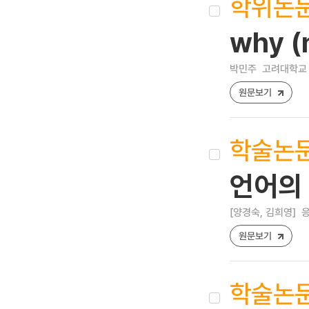
학위논
why (n
박민주
고려대학교 
원문보기
학술논
언어의
[양경숙, 김희영]
응
원문보기
학술논