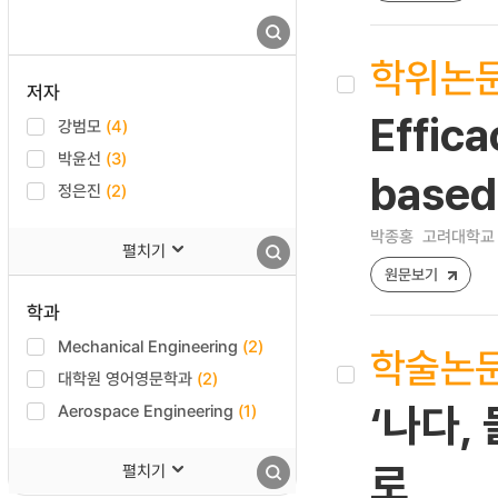
학위논
저자
Effica
강범모
(4)
박윤선
(3)
based
정은진
(2)
박종홍
고려대학교 
펼치기
원문보기
학과
Mechanical Engineering
(2)
학술논
대학원 영어영문학과
(2)
Aerospace Engineering
(1)
‘나다,
로
펼치기