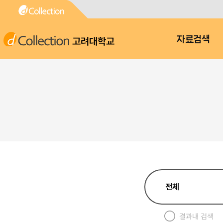
고려대학교
자료검색
결과내 검색