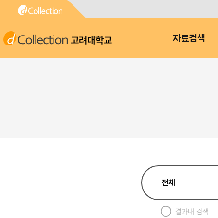
고려대학교
자료검색
결과내 검색