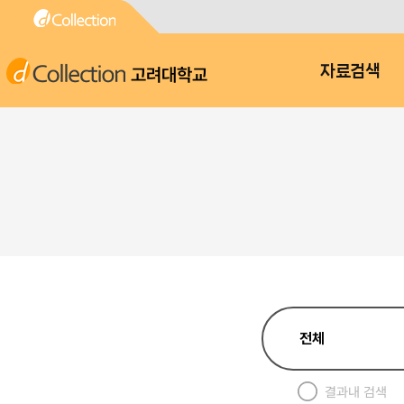
고려대학교
자료검색
결과내 검색