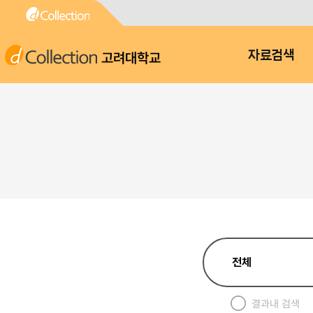
고려대학교
자료검색
결과내 검색