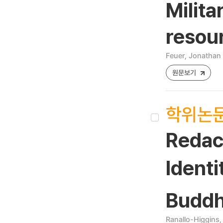
Milita
resou
Feuer, Jonathan 
원문보기
학위논
Redac
Ident
Buddh
Ranallo-Higgins,