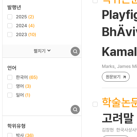
발행년
Playf
2025
(2)
2024
(4)
BhÄvi
2023
(10)
Kamal
펼치기
Marks, James Mi
언어
원문보기
한국어
(65)
영어
(3)
일어
(1)
학술논
고려말
학위유형
김창현
한국사상사학 [
박사
(36)